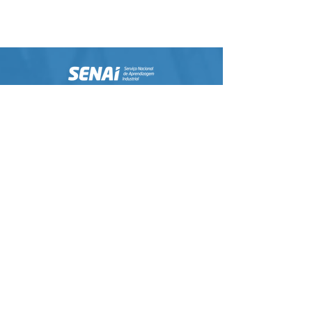
Observatório da Indústria do Pará
Guia Industrial do Pará
CNI
FIEPA/PA
SESI/PA
IEL/PA
Canal de Informações
Faça parte da comunidade no