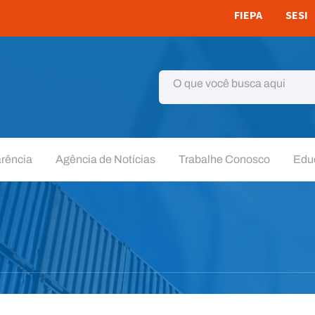
FIEPA
SESI
rência
Agência de Notícias
Trabalhe Conosco
Edu