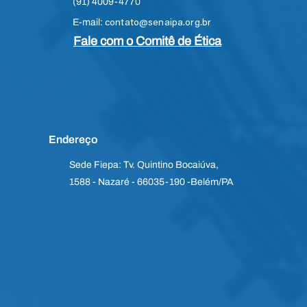
(91) 4009-4770
E-mail:
contato@senaipa.org.br
Fale com o Comitê de Ética
Endereço
Sede Fiepa: Tv. Quintino Bocaiúva,
1588 - Nazaré - 66035-190 -Belém/PA