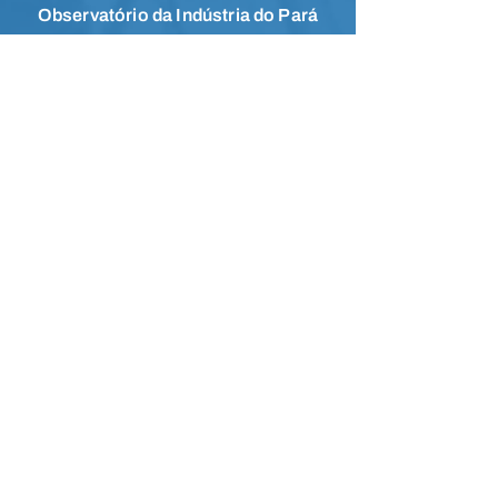
Observatório da Indústria do Pará
Guia Industrial do Pará
CNI
FIEPA/PA
SESI/PA
IEL/PA
Canal de Informações
Faça parte da comunidade no
Whatsapp e receba notícias em primeira
mão.
Acesse a comunidade