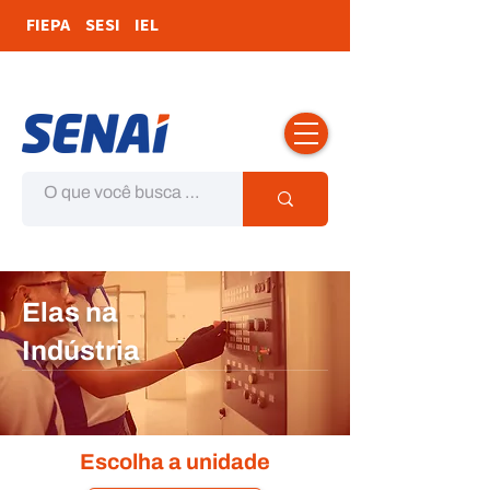
FIEPA
SESI
IEL
Elas na
Indústria
Escolha a unidade