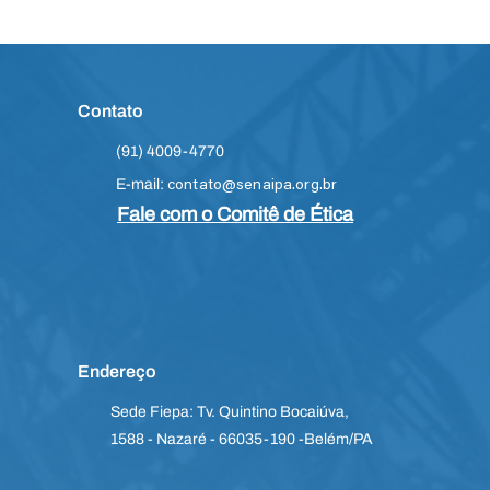
Contato
Vestuário
(91) 4009-4770
E-mail:
contato@senaipa.org.br
Fale com o Comitê de Ética
cânica
Endereço
Sede Fiepa: Tv. Quintino Bocaiúva,
1588 - Nazaré - 66035-190 -Belém/PA