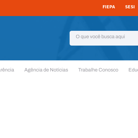
FIEPA
SESI
rência
Agência de Notícias
Trabalhe Conosco
Edu