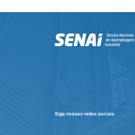
ecânica Automotiva
Manutenção de Me
Industrial
Siga nossas redes sociais